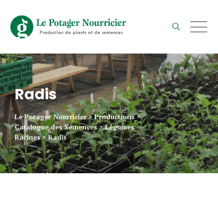
Skip
to
content
Radis
Le Potager Nourricier
>
Productions
>
Catalogue des Semences
>
Légumes
Racines
>
Radis