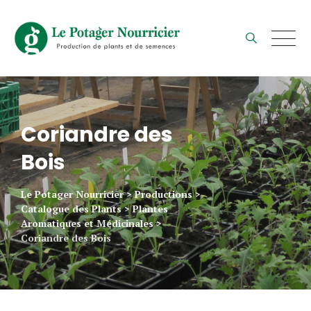
Skip
to
content
Coriandre des
Bois
Le Potager Nourricier
>
Productions
>
Catalogue des Plants
>
Plantes
Aromatiques et Médicinales
>
Coriandre des Bois